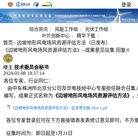
登录
综合资讯
|
风能工作组
|
光伏工作组
|
叶片创新中心
|
精华下载
|
首页
›
边坡地形风电场风资源评估方法（已发布）
《边坡地形风电场风资源评估方法》--成果意见征集
回复:0
楼主
技术委员会秘书
2024-01-08 18:37:14
各位专家、行业同仁：
由中车株洲所北京分公司及华电技经中心专家担任联合召集
编写，成果正式名称为
《边坡地形风电场风资源评估方法》
，
《边坡地形风电场风资源评估方法》-征求意见稿-2024.1.pdf
各位专家登录后可在下方直接填表发表修订意见即可。不方便在线填写
征集时间为：即日起至1月21日